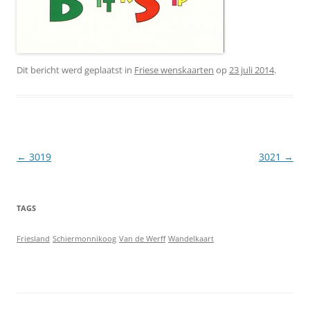
Dit bericht werd geplaatst in
Friese wenskaarten
op
23 juli 2014
.
Berichtnavigatie
←
3019
3021
→
TAGS
Friesland
Schiermonnikoog
Van de Werff
Wandelkaart