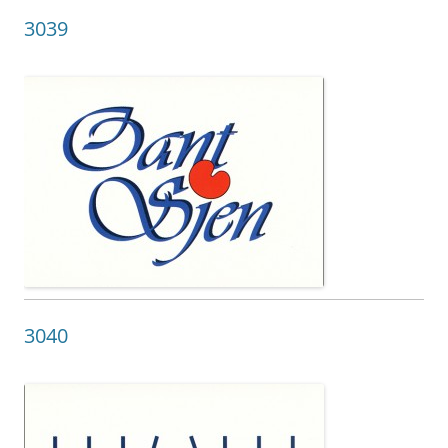
3039
3040