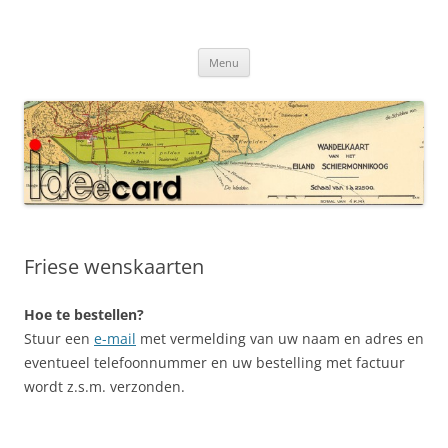
Ga
naar
Ideecard
de
Voor Landkaarten en Meer
inhoud
Menu
Friese wenskaarten
Hoe te bestellen?
Stuur een
e-mail
met vermelding van uw naam en adres en
eventueel telefoonnummer en uw bestelling met factuur
wordt z.s.m. verzonden.