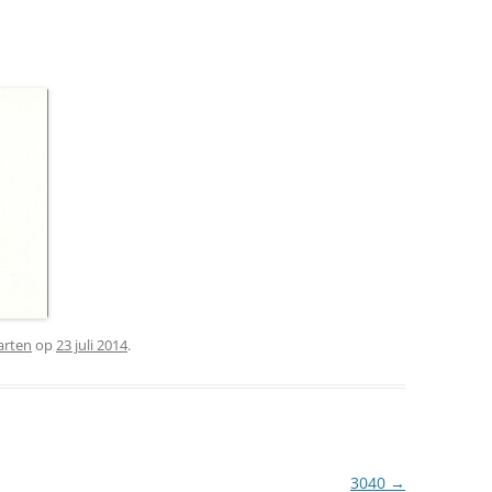
arten
op
23 juli 2014
.
3040
→