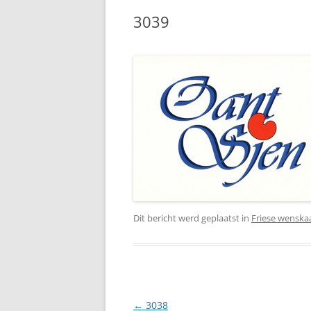
3039
Dit bericht werd geplaatst in
Friese wenska
Berichtnavigatie
←
3038